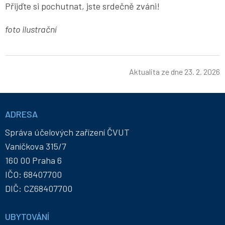
Přijďte si pochutnat, jste srdečně zváni!
foto ilustrační
Aktualita ze dne
23. 2. 2026
Informace
a
ADRESA
kontakty
Správa účelových zařízení ČVUT
Vaníčkova 315/7
160 00 Praha 6
IČO: 68407700
DIČ: CZ68407700
UBYTOVÁNÍ