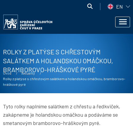
Přejít k hlavnímu obsahu
Správa
EN
účelových
Správa
zařízení
Men
účelových
ČVUT
zařízení
ČVUT
ROLKY Z PLATÝSE S CHŘESTOVÝM
SALÁTKEM A HOLANDSKOU OMÁČKOU,
BRAMBOROVO-HRÁŠKOVÉ PYRÉ
Drobečková navigace
Úvod
Aktuality
Current:
Rolky z platýse s chřestovým salátkem a holandskou omáčkou, bramborovo-
hráškové pyré
Tyto rolky naplníme salátkem z chřestu a ředkviček,
zakápneme je holandskou omáčkou a podáváme se
smetanovým bramborovo-hráškovým pyré.