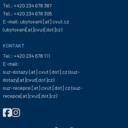
Tel.:
+420 234 678 387
Tel.:
+420 234 678 305
E-mail:
ubytovani
[at]
cvut
.
cz
(ubytovani[at]cvut[dot]cz)
KONTAKT
Tel.:
+420 234 678 111
E-mail:
suz-dotazy
[at]
cvut
[dot]
cz
(suz-
dotazy[at]cvut[dot]cz)
suz-recepce
[at]
cvut
[dot]
cz
(suz-
recepce[at]cvut[dot]cz)
NAJDETE
Správa
Správa
NÁS
účelových
účelových
NA
zařízení
zařízení