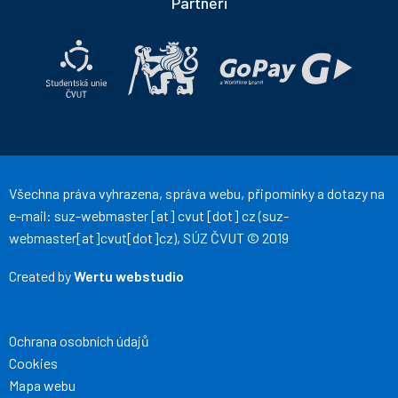
Partneři
ČVUT
ČVUT
na
na
Facebooku
Instagramu
Všechna práva vyhrazena, správa webu, připomínky a dotazy na
e-mail:
suz-webmaster
[at]
cvut
[dot]
cz
(suz-
webmaster[at]cvut[dot]cz)
, SÚZ ČVUT © 2019
Created by
Wertu webstudio
Ochrana osobních údajů
Cookies
Mapa webu