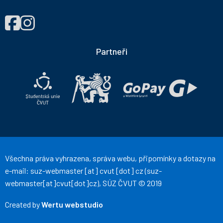
NAJDETE
Správa
Správa
NÁS
účelových
účelových
NA
zařízení
zařízení
Partneři
ČVUT
ČVUT
na
na
Facebooku
Instagramu
Všechna práva vyhrazena, správa webu, připomínky a dotazy na
e-mail:
suz-webmaster
[at]
cvut
[dot]
cz
(suz-
webmaster[at]cvut[dot]cz)
, SÚZ ČVUT © 2019
Created by
Wertu webstudio