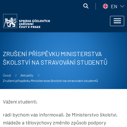
Přejít k hlavnímu obsahu
Správa
EN
účelových
Správa
zařízení
Men
účelových
ČVUT
zařízení
ČVUT
ZRUŠENÍ PŘÍSPĚVKU MINISTERSTVA
ŠKOLSTVÍ NA STRAVOVÁNÍ STUDENTŮ
Drobečková navigace
Úvod
Aktuality
Current:
Zrušení příspěvku Ministerstva školství na stravování studentů
Vážení studenti,
rádi bychom vás informovali, že Ministerstvo školství,
mládeže a tělovýchovy změnilo způsob podpory