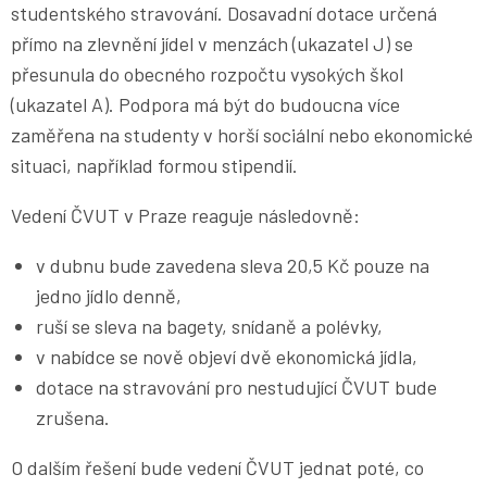
studentského stravování. Dosavadní dotace určená
přímo na zlevnění jídel v menzách (ukazatel J) se
přesunula do obecného rozpočtu vysokých škol
(ukazatel A). Podpora má být do budoucna více
zaměřena na studenty v horší sociální nebo ekonomické
situaci, například formou stipendií.
Vedení ČVUT v Praze reaguje následovně:
v dubnu bude zavedena sleva 20,5 Kč pouze na
jedno jídlo denně,
ruší se sleva na bagety, snídaně a polévky,
v nabídce se nově objeví dvě ekonomická jídla,
dotace na stravování pro nestudující ČVUT bude
zrušena.
O dalším řešení bude vedení ČVUT jednat poté, co