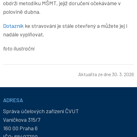
obdrží metodiku MŠMT, jejíž doručení očekáváme v
polovině dubna.
Dotazník
ke stravování je stále otevřený a můžete jej i
nadále vyplňovat.
foto ilustrační
Aktualita ze dne
30. 3. 2026
Informace
a
ADRESA
kontakty
Správa účelových zařízení ČVUT
Vaníčkova 315/7
160 00 Praha 6
IČO: 68407700