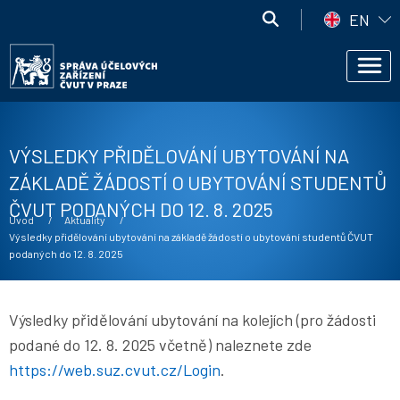
Přejít k hlavnímu obsahu
Správa
EN
účelových
Správa
zařízení
Men
účelových
ČVUT
zařízení
ČVUT
VÝSLEDKY PŘIDĚLOVÁNÍ UBYTOVÁNÍ NA
ZÁKLADĚ ŽÁDOSTÍ O UBYTOVÁNÍ STUDENTŮ
ČVUT PODANÝCH DO 12. 8. 2025
Drobečková navigace
Úvod
Aktuality
Current:
Výsledky přidělování ubytování na základě žádostí o ubytování studentů ČVUT
podaných do 12. 8. 2025
Výsledky přidělování ubytování na kolejích (pro žádosti
podané do 12. 8. 2025 včetně) naleznete zde
https://web.suz.cvut.cz/Login
.