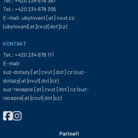
Tel.:
+420 234 678 387
Tel.:
+420 234 678 305
E-mail:
ubytovani
[at]
cvut
.
cz
(ubytovani[at]cvut[dot]cz)
KONTAKT
Tel.:
+420 234 678 111
E-mail:
suz-dotazy
[at]
cvut
[dot]
cz
(suz-
dotazy[at]cvut[dot]cz)
suz-recepce
[at]
cvut
[dot]
cz
(suz-
recepce[at]cvut[dot]cz)
NAJDETE
Správa
Správa
NÁS
účelových
účelových
NA
zařízení
zařízení
Partneři