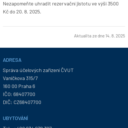
Nezapomeňte uhradit rezervační jistotu ve výši 3500
Kč do 20. 8. 2025.
Aktualita ze dne
14. 8. 2025
Informace
a
ADRESA
kontakty
Správa účelových zařízení ČVUT
Vaníčkova 315/7
160 00 Praha 6
IČO: 68407700
DIČ: CZ68407700
UBYTOVÁNÍ