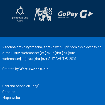
ČVUT
ČVUT
na
na
Facebooku
Instagramu
Všechna práva vyhrazena, správa webu, připomínky a dotazy na
e-mail:
suz-webmaster
[at]
cvut
[dot]
cz
(suz-
webmaster[at]cvut[dot]cz)
, SÚZ ČVUT © 2019
Created by
Wertu webstudio
Ochrana osobních údajů
Cookies
Mapa webu