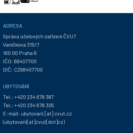
Informace
a
ADRESA
kontakty
Správa účelových zařízení ČVUT
Vaníčkova 315/7
160 00 Praha 6
IČO: 68407700
DIČ: CZ68407700
UBYTOVÁNÍ
Tel.:
+420 234 678 387
Tel.:
+420 234 678 305
E-mail:
ubytovani
[at]
cvut
.
cz
(ubytovani[at]cvut[dot]cz)