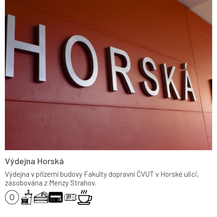
Výdejna Horská
Výdejna v přízemí budovy Fakulty dopravní ČVUT v Horské ulici,
zásobována z Menzy Strahov.