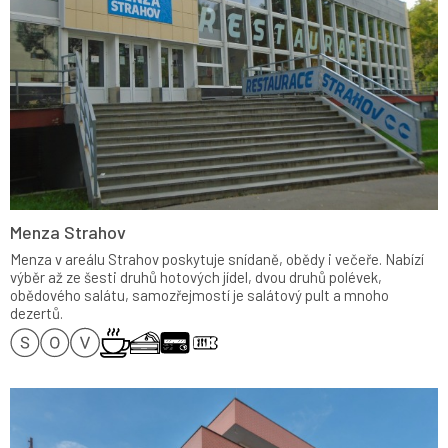
Menza Strahov
Menza v areálu Strahov poskytuje snídaně, obědy i večeře. Nabízí
výběr až ze šesti druhů hotových jídel, dvou druhů polévek,
obědového salátu, samozřejmostí je salátový pult a mnoho
dezertů.