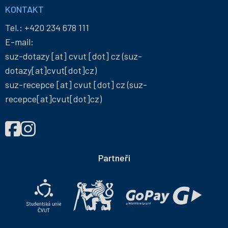
KONTAKT
Tel.:
+420 234 678 111
E-mail:
suz-dotazy
[at]
cvut
[dot]
cz
(suz-
dotazy[at]cvut[dot]cz)
suz-recepce
[at]
cvut
[dot]
cz
(suz-
recepce[at]cvut[dot]cz)
NAJDETE
Správa
Správa
NÁS
účelových
účelových
NA
zařízení
zařízení
Partneři
ČVUT
ČVUT
na
na
Facebooku
Instagramu