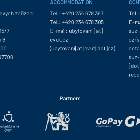
ACCOMMODATION
CON
ových zařízení
Tel.:
+420 234 678 387
Tel.
Tel.:
+420 234 678 305
E-ma
15/7
E-mail:
ubytovani
[at]
suz-
a 6
cvut
.
cz
cz
(s
700
(ubytovani[at]cvut[dot]cz)
dota
07700
suz-
[dot
rece
Partners