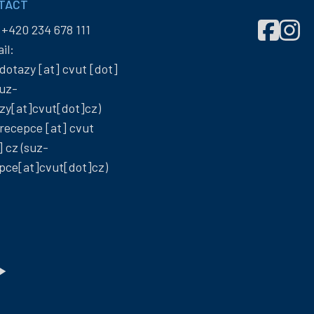
TACT
Správa
Správ
:
+420 234 678 111
účelových
účelo
il:
zařízení
zaříze
dotazy
[at]
cvut
[dot]
ČVUT
ČVUT
uz-
on
on
zy[at]cvut[dot]cz)
Facebook
Insta
recepce
[at]
cvut
]
cz
(suz-
pce[at]cvut[dot]cz)