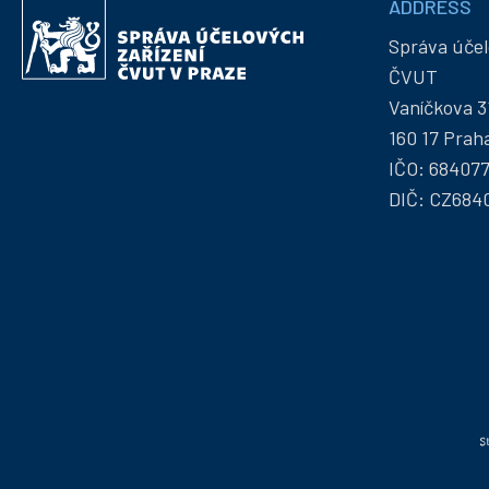
ADDRESS
Správa
a
účelových
Správa účel
kontakty
zařízení
ČVUT
ČVUT
Vaníčkova 3
160 17 Prah
IČO: 68407
DIČ: CZ684