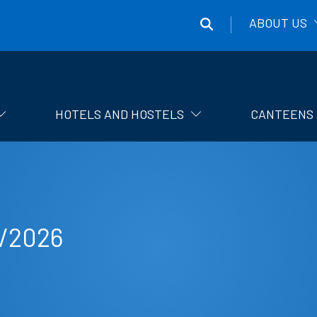
ABOUT US
Správa
účelových
zařízení
HOTELS AND HOSTELS
CANTEENS 
ČVUT
/2026